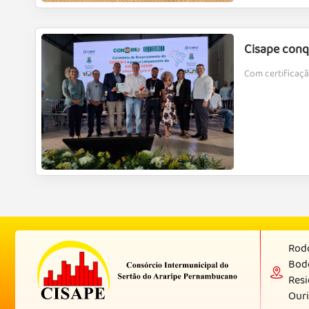
Cisape conq
Com certificaçã
Rodo
Bod
Resi
Ouri