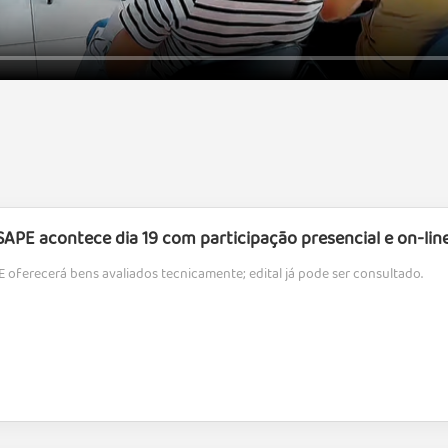
SAPE acontece dia 19 com participação presencial e on-lin
E oferecerá bens avaliados tecnicamente; edital já pode ser consultado.