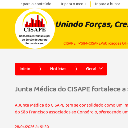
Ir para o conteúdo
Ir para o menu
Ir para a busca
Unindo Forças, Cr
CISAPE
SIM-CISAPE
Publicações Ofi
Início
Notícias
Geral
Junta Médica do CISAPE fortalece a
A Junta Médica do CISAPE tem se consolidado como um imp
do São Francisco associados ao Consórcio, oferecendo um 
28/04/2026 às 9h30