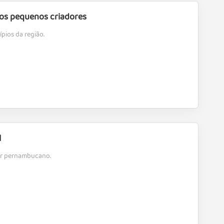
aos pequenos criadores
pios da região.
l
ior pernambucano.