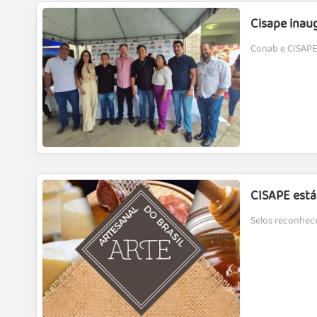
Cisape inau
Conab e CISAPE 
CISAPE está 
Selos reconhec