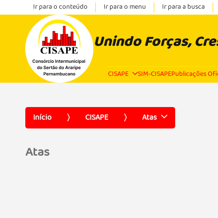
Ir para o conteúdo
Ir para o menu
Ir para a busca
Unindo Forças, Cr
CISAPE
SIM-CISAPE
Publicações Ofi
Início
CISAPE
Atas
Atas