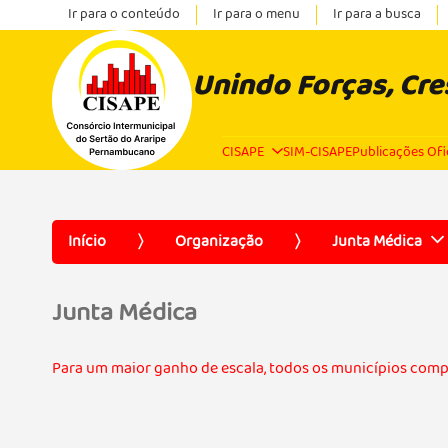
Ir para o conteúdo
Ir para o menu
Ir para a busca
Unindo Forças, Cr
CISAPE
SIM-CISAPE
Publicações Ofi
Início
Organização
Junta Médica
Junta Médica
Para um maior ganho de escala, todos os municípios com