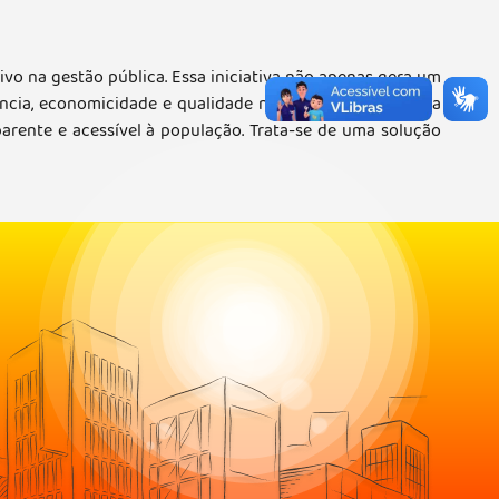
vo na gestão pública. Essa iniciativa não apenas gera um
ência, economicidade e qualidade no atendimento. Com a
parente e acessível à população. Trata-se de uma solução